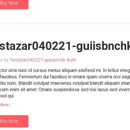
Buy Now
estazar040221-guiisbnch
s by
Testazar040221-guiisbnchk Auth
ctor urna nunc id cursus metus aliquam eleifend mi. In tellus inte
faucibus. Fermentum dui faucibus in ornare quam viverra orci sagit
llis nunc. Blandit volutpat maecenas volutpat blandit aliquam etia
ssim enim sit amet. Ornare suspendisse sed nisi lacus sed viverra t
mod qui
More...
Buy Now