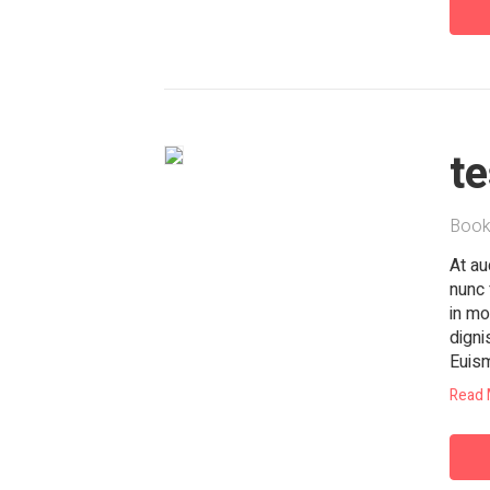
t
Book
At au
nunc 
in mo
digni
Euis
Read 