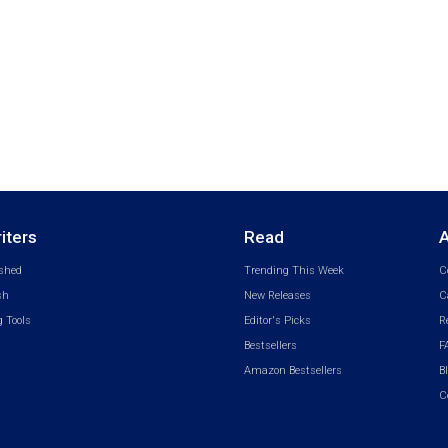
iters
Read
A
shed
Trending This Week
C
sh
New Releases
C
 Tools
Editor's Picks
R
Bestsellers
F
Amazon Bestsellers
B
C