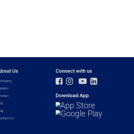
bout Us
Connect with us
ompany
areers
Download App
eviews
AQ
log
ontact Us