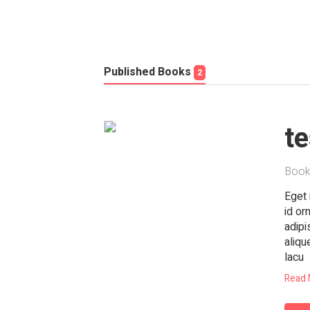
Published Books
2
t
Book
Eget 
id or
adipi
aliqu
lacu
Read 