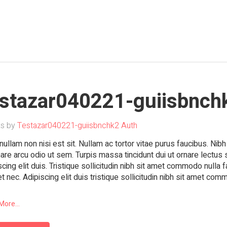
estazar040221-guiisbnch
s by
Testazar040221-guiisbnchk2 Auth
nullam non nisi est sit. Nullam ac tortor vitae purus faucibus. Nib
nare arcu odio ut sem. Turpis massa tincidunt dui ut ornare lectus
scing elit duis. Tristique sollicitudin nibh sit amet commodo nulla f
et nec. Adipiscing elit duis tristique sollicitudin nibh sit amet co
More...