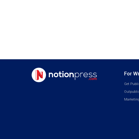
For Wr
Get Publi
Outpubli
Marketing